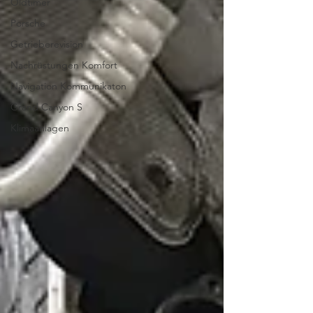
Oldtimer
Porsche
Getrieberevision
Nachrüstungen Komfort
Navigation Kommunikaton
Grand Canyon S
Klimaanlagen