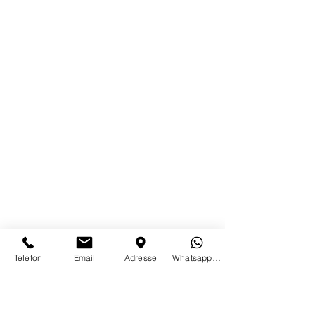
Telefon
Email
Adresse
WhatsappTextOnly