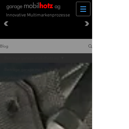
Innovative Multimarkenprozesse
Blog
Beiträge garage mobilhotz ag
Beiträge garage mobilhotz ag
California Werkstatt
Motoren | Motorrevision
Fahrradträger
EV Fahrzeuge
Codierung | Programmierung
Zugvorrichtung