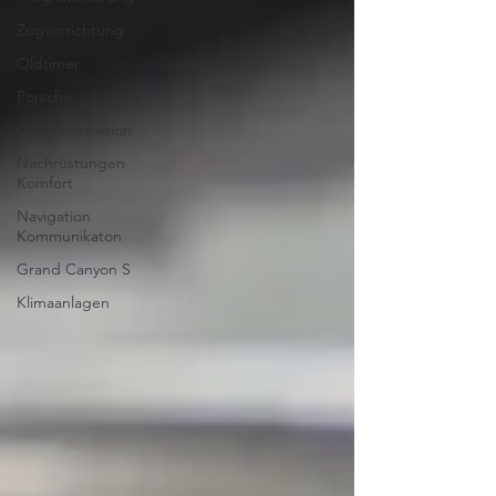
Zugvorrichtung
Oldtimer
Porsche
Getrieberevision
Nachrüstungen
Komfort
Navigation
Kommunikaton
Grand Canyon S
Klimaanlagen