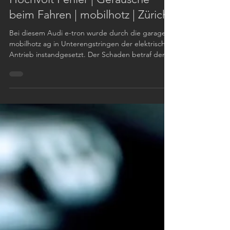
Antriebsgetriebe revidiert |
Hochvolt Fehler | Geräusche
beim Fahren | mobilhotz | Zürich
Bei diesem Audi e-tron wurde durch die garage
mobilhotz ag in Unterengstringen der elektrische
Antrieb instandgesetzt. Der Schaden betraf den
Elektromotor und das Antriebsgetriebe. Der E
Antrieb wurde demontiert, geöffnet, geprüft,
repariert, revidiert und anschliessend wieder im
Fahrzeug in Betrieb genommen. Für den Kunden
war entscheidend: Der Audi e-tron musste nicht
zwingend mit einer kompletten neuen
Antriebseinheit instandgesetzt werden. Durch
Diagnose, Zerlegung und ge