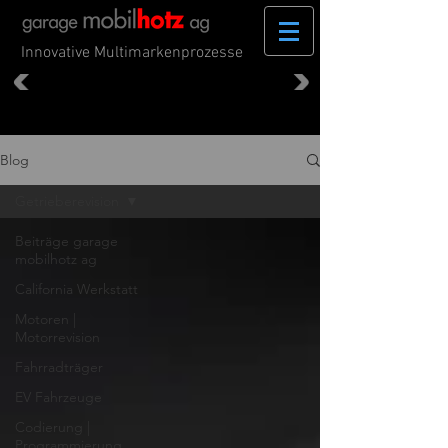
Innovative Multimarkenprozesse
Blog
Getrieberevision
Beiträge garage
mobilhotz ag
California Werkstatt
Motoren |
Motorrevision
Fahrradträger
EV Fahrzeuge
Codierung |
Programmierung