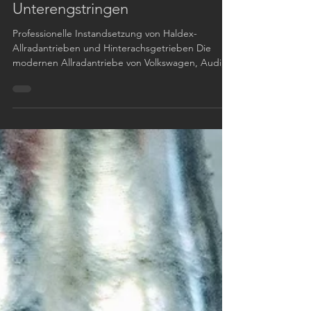
Reparatur für VW, Audi, SEAT
und Škoda | ab CHF 800.-
mobilhotz | Zürich |
Unterengstringen
Professionelle Instandsetzung von Haldex-
Allradantrieben und Hinterachsgetrieben Die
modernen Allradantriebe von Volkswagen, Audi,
SEAT und Škoda basieren häufig auf Haldex-
Systemen der Generationen 4 und 5. Diese von
BorgWarner entwickelten elektrohydraulischen
Kupplungssysteme sorgen für eine
bedarfsgerechte Kraftverteilung zwischen Vorder-
und Hinterachse und gewährleisten optimale
Traktion bei allen Fahrbedingungen. Viele
Fahrzeughalter stehen bei einem Defekt des
Haldex-