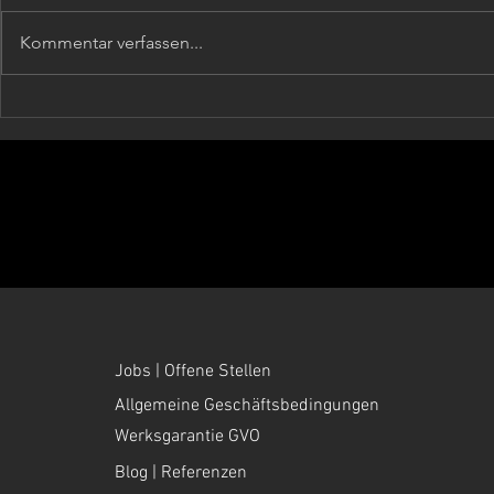
Kommentar verfassen...
Audi e-tron E Antrieb
TESLA WAR
Reparatur | Elektromotor und
regelmässig
Antriebsgetriebe revidiert |
auch bei El
Hochvolt Fehler | Geräusche
wichtig sind
beim Fahren | mobilhotz |
mobilhotz a
Zürich
Jobs | Offene Stellen
Allgemeine Geschäftsbedingungen
Werksgarantie GVO
Blog | Referenzen