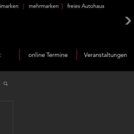
timarken
|
mehrmarken
|
freies Autohaus
t
online Termine
Veranstaltungen