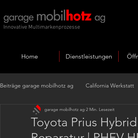
Innovative Multimarkenprozesse
Home
Dienstleistungen
Öff
Beiträge garage mobilhotz ag
California Werkstatt
garage mobilhotz ag
2 Min. Lesezeit
EV Fahrzeuge
Codierung | Programmierung
Toyota Prius Hybri
Reparatur | PHEV 
Getrieberevision
Nachrüstungen Komfort