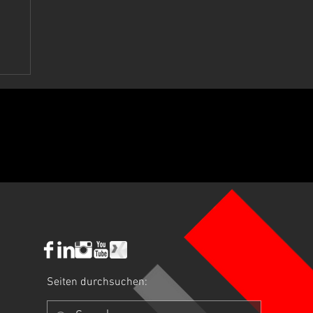
.-
e
Seiten durchsuchen: