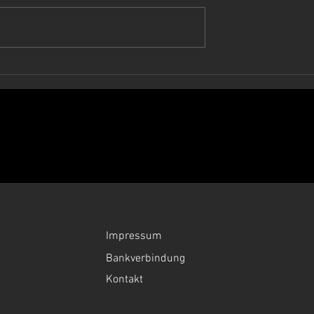
TUNG Weshalb
Kommissionsverkauf TESLA
e Inspektionen
Fahrzeug Zürich ab CHF 880
ektrofahrzeugen
Flat | Ohne Provision | Ohn
 | Zürich | garage
Erlösbeteiligung
g
Impressum
Bankverbindung
Kontakt