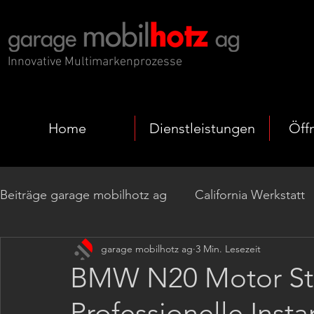
Innovative Multimarkenprozesse
Home
Dienstleistungen
Öff
Beiträge garage mobilhotz ag
California Werkstatt
garage mobilhotz ag
3 Min. Lesezeit
EV Fahrzeuge
Codierung | Programmierung
BMW N20 Motor Ste
Professionelle Inst
Getrieberevision
Nachrüstungen Komfort