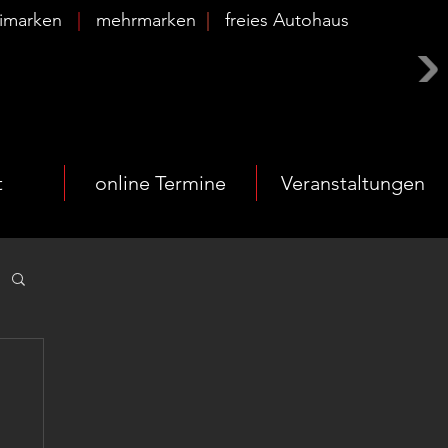
timarken
|
mehrmarken
|
freies Autohaus
t
online Termine
Veranstaltungen