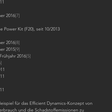
011
er 2016
[7]
ower Kit (F20), seit 10/2013
er 2016
[8]
er 2015
[9]
Frühjahr 2016
[5]
6]
011
011
011
spiel für das Efficient Dynamics-Konzept von 
erbrauch und die Schadstoffemissionen zu 