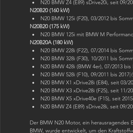
N20 BMW Z4 (E89) sDrive20i, seit 09/2
N20B20 (160 kW)
N20 BMW 125i (F20), 03/2012 bis Somm
N20B20 (175 kW)
N20 BMW 125i mit BMW M Performance P
N20B20A (180 kW)
N20 BMW 228i (F22), 07/2014 bis Somm
N20 BMW 328i (F30), 10/2011 bis Somm
N20 BMW 428i (BMW 4er), 07/2013 bis 
N20 BMW 528i (F10), 09/2011 bis 2017
[
N20 BMW X1 xDrive28i (E84), seit 03/2
N20 BMW X3 xDrive28i (F25), seit 11/2
N20 BMW X5 xDrive40e (F15), seit 2015
N20 BMW Z4 (E89) sDrive28i, seit 09/2
Der BMW N20 Motor, ein herausragendes Bei
BMW, wurde entwickelt, um den Kraftstoffv