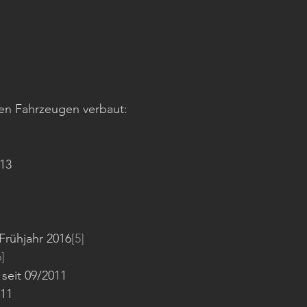
n Fahrzeugen verbaut:
013
Frühjahr 2016
[5]
6]
seit 09/2011
011